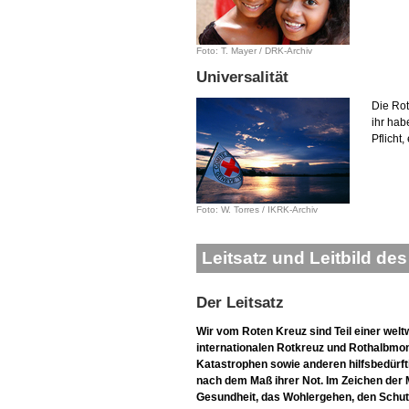
Foto: T. Mayer / DRK-Archiv
Universalität
Die Ro
ihr hab
Pflicht
Foto: W. Torres / IKRK-Archiv
Leitsatz und Leitbild d
Der Leitsatz
Wir vom Roten Kreuz sind Teil einer wel
internationalen Rotkreuz und Rothalbmo
Katastrophen sowie anderen hilfsbedürft
nach dem Maß ihrer Not. Im Zeichen der M
Gesundheit, das Wohlergehen, den Schut