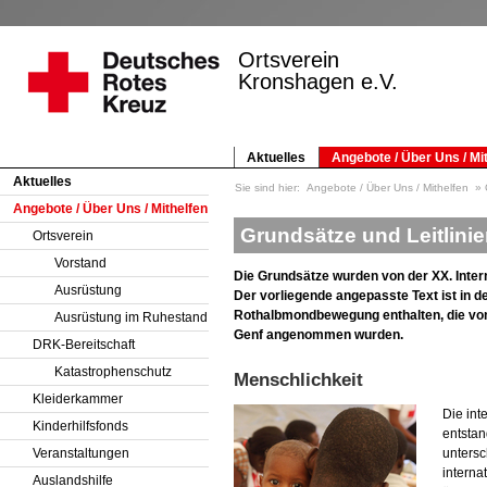
Ortsverein
Kronshagen e.V.
Aktuelles
Angebote / Über Uns / Mi
Aktuelles
Sie sind hier:
Angebote / Über Uns / Mithelfen
Angebote / Über Uns / Mithelfen
Grundsätze und Leitlini
Ortsverein
Vorstand
Die Grundsätze wurden von der XX. Inter
Ausrüstung
Der vorliegende angepasste Text ist in d
Rothalbmondbewegung enthalten, die von
Ausrüstung im Ruhestand
Genf angenommen wurden.
DRK-Bereitschaft
Katastrophenschutz
Menschlichkeit
Kleiderkammer
Die in
Kinderhilfsfonds
entstan
Veranstaltungen
untersc
interna
Auslandshilfe