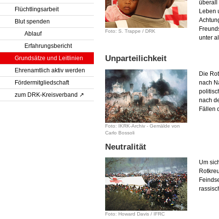
überall
Flüchtlingsarbeit
Leben 
Achtung
Blut spenden
Freund
Foto: S. Trappe / DRK
Ablauf
unter a
Erfahrungsbericht
Unparteilichkeit
Grundsätze und Leitlinien
Ehrenamtlich aktiv werden
Die Ro
Fördermitgliedschaft
nach Na
politis
zum DRK-Kreisverband
nach de
Fällen 
Foto: IKRK-Archiv - Gemälde von
Carlo Bossoli
Neutralität
Um sich
Rotkre
Feindse
rassisc
Foto: Howard Davis / IFRC