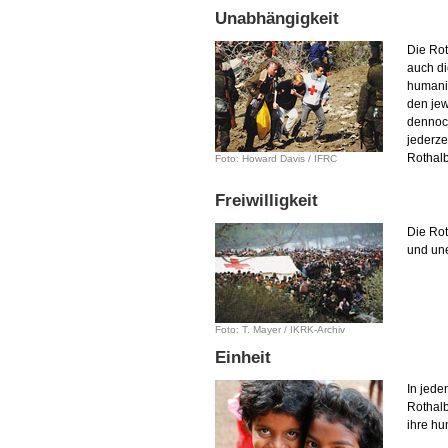
Unabhängigkeit
Die Ro
auch di
humanit
den jew
dennoch
jederze
Rothal
Foto: Howard Davis / IFRC
Freiwilligkeit
Die Rot
und une
Foto: T. Mayer / IKRK-Archiv
Einheit
In jede
Rothalb
ihre hu