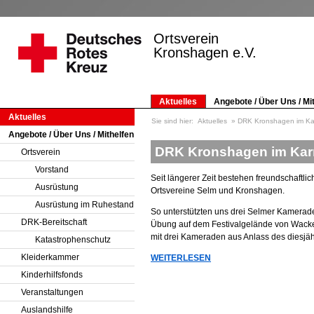
Ortsverein
Kronshagen e.V.
Aktuelles
Angebote / Über Uns / Mi
Aktuelles
Sie sind hier:
Aktuelles
DRK Kronshagen im Kar
Angebote / Über Uns / Mithelfen
DRK Kronshagen im Kar
Ortsverein
Vorstand
Seit längerer Zeit bestehen freundschaftl
Ausrüstung
Ortsvereine Selm und Kronshagen.
Ausrüstung im Ruhestand
So unterstützten uns drei Selmer Kamerade
DRK-Bereitschaft
Übung auf dem Festivalgelände von Wacke
mit drei Kameraden aus Anlass des diesj
Katastrophenschutz
Kleiderkammer
WEITERLESEN
Kinderhilfsfonds
Veranstaltungen
Auslandshilfe