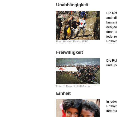
Unabhängigkeit
Die Ro
auch di
humanit
den jew
dennoch
jederze
Rothal
Foto: Howard Davis / IFRC
Freiwilligkeit
Die Rot
und une
Foto: T. Mayer / IKRK-Archiv
Einheit
In jede
Rothalb
ihre hu