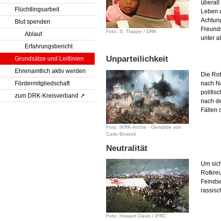
überall
Flüchtlingsarbeit
Leben 
Achtung
Blut spenden
Freund
Foto: S. Trappe / DRK
Ablauf
unter a
Erfahrungsbericht
Unparteilichkeit
Grundsätze und Leitlinien
Ehrenamtlich aktiv werden
Die Ro
Fördermitgliedschaft
nach Na
politis
zum DRK-Kreisverband
nach de
Fällen 
Foto: IKRK-Archiv - Gemälde von
Carlo Bossoli
Neutralität
Um sich
Rotkre
Feindse
rassisc
Foto: Howard Davis / IFRC