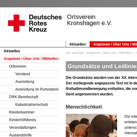
Ortsverein
Kronshagen e.V.
Aktuelles
Angebote / Über Uns / Mi
Aktuelles
Sie sind hier:
Angebote / Über Uns / Mithelfen
Angebote / Über Uns / Mithelfen
Grundsätze und Leitlini
Ortsverein
Vorstand
Die Grundsätze wurden von der XX. Inter
Ausrüstung
Der vorliegende angepasste Text ist in d
Rothalbmondbewegung enthalten, die von
Ausrüstung im Ruhestand
Genf angenommen wurden.
DRK-Bereitschaft
Katastrophenschutz
Menschlichkeit
Kleiderkammer
Die in
Kinderhilfsfonds
entstan
Veranstaltungen
untersc
interna
Auslandshilfe