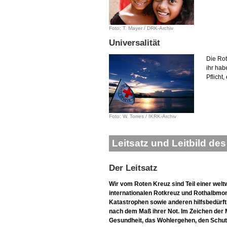
Foto: T. Mayer / DRK-Archiv
Universalität
Die Ro
ihr hab
Pflicht
Foto: W. Torres / IKRK-Archiv
Leitsatz und Leitbild d
Der Leitsatz
Wir vom Roten Kreuz sind Teil einer wel
internationalen Rotkreuz und Rothalbmo
Katastrophen sowie anderen hilfsbedürft
nach dem Maß ihrer Not. Im Zeichen der M
Gesundheit, das Wohlergehen, den Schut