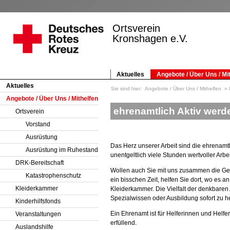
Ortsverein
Kronshagen e.V.
Aktuelles
Angebote / Über Uns / Mi
Aktuelles
Sie sind hier:
Angebote / Über Uns / Mithelfen
Angebote / Über Uns / Mithelfen
ehrenamtlich Aktiv werd
Ortsverein
Vorstand
Ausrüstung
Das Herz unserer Arbeit sind die ehrenamtli
Ausrüstung im Ruhestand
unentgeltlich viele Stunden wertvoller Arb
DRK-Bereitschaft
Wollen auch Sie mit uns zusammen die Gesel
Katastrophenschutz
ein bisschen Zeit, helfen Sie dort, wo es a
Kleiderkammer
Kleiderkammer. Die Vielfalt der denkbaren
Spezialwissen oder Ausbildung sofort zu he
Kinderhilfsfonds
Ein Ehrenamt ist für Helferinnen und Helf
Veranstaltungen
erfüllend.
Auslandshilfe