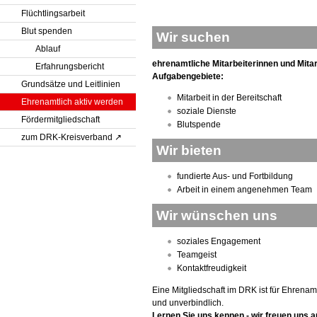
Flüchtlingsarbeit
Blut spenden
Wir suchen
Ablauf
ehrenamtliche Mitarbeiterinnen und Mitar
Erfahrungsbericht
Aufgabengebiete:
Grundsätze und Leitlinien
Mitarbeit in der Bereitschaft
Ehrenamtlich aktiv werden
soziale Dienste
Fördermitgliedschaft
Blutspende
zum DRK-Kreisverband
Wir bieten
fundierte Aus- und Fortbildung
Arbeit in einem angenehmen Team
Wir wünschen uns
soziales Engagement
Teamgeist
Kontaktfreudigkeit
Eine Mitgliedschaft im DRK ist für Ehrenamt
und unverbindlich.
Lernen Sie uns kennen - wir freuen uns au