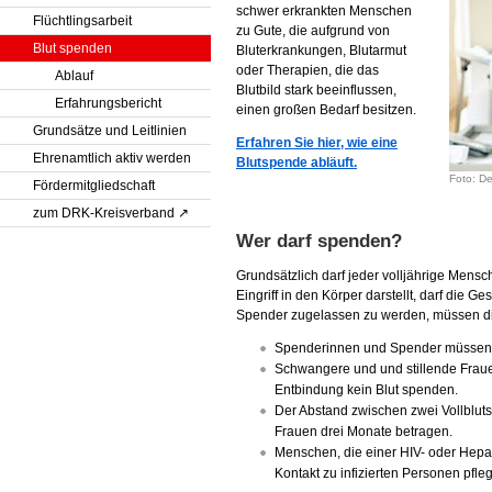
schwer erkrankten Menschen
Flüchtlingsarbeit
zu Gute, die aufgrund von
Blut spenden
Bluterkrankungen, Blutarmut
oder Therapien, die das
Ablauf
Blutbild stark beeinflussen,
Erfahrungsbericht
einen großen Bedarf besitzen.
Grundsätze und Leitlinien
Erfahren Sie hier, wie eine
Ehrenamtlich aktiv werden
Blutspende abläuft.
Foto: De
Fördermitgliedschaft
zum DRK-Kreisverband
Wer darf spenden?
Grundsätzlich darf jeder volljährige Mens
Eingriff in den Körper darstellt, darf die 
Spender zugelassen zu werden, müssen die
Spenderinnen und Spender müssen mi
Schwangere und und stillende Fraue
Entbindung kein Blut spenden.
Der Abstand zwischen zwei Vollblu
Frauen drei Monate betragen.
Menschen, die einer HIV- oder Hepat
Kontakt zu infizierten Personen pfle