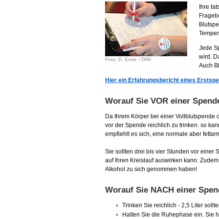
Ihre ta
Frageb
Blutspe
Tempera
Jede Sp
wird. D
Foto: D. Ende / DRK
Auch Bl
Hier ein Erfahrungsbericht eines Ersts
Worauf Sie VOR einer Spende
Da Ihrem Körper bei einer Vollblutspende c
vor der Spende reichlich zu trinken. so ka
empfiehlt es sich, eine normale aber fett
Sie sollten drei bis vier Stunden vor eine
auf Ihren Kreislauf auswirken kann. Zudem
Alkohol zu sich genommen haben!
Worauf Sie NACH einer Spend
Trinken Sie reichlich - 2,5 Liter soll
Halten Sie die Ruhephase ein. Sie ha