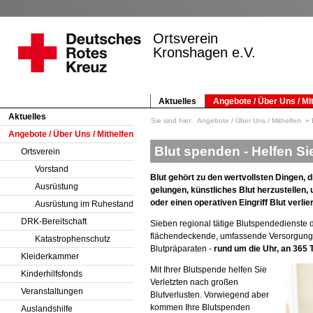
Ortsverein
Kronshagen e.V.
Aktuelles
Angebote / Über Uns / Mi
Aktuelles
Sie sind hier:
Angebote / Über Uns / Mithelfen
Angebote / Über Uns / Mithelfen
Blut spenden - Helfen Si
Ortsverein
Vorstand
Blut gehört zu den wertvollsten Dingen, d
Ausrüstung
gelungen, künstliches Blut herzustellen,
oder einen operativen Eingriff Blut verli
Ausrüstung im Ruhestand
DRK-Bereitschaft
Sieben regional tätige Blutspendedienste 
flächendeckende, umfassende Versorgung d
Katastrophenschutz
Blutpräparaten -
rund um die Uhr, an 365 
Kleiderkammer
Mit Ihrer Blutspende helfen Sie
Kinderhilfsfonds
Verletzten nach großen
Veranstaltungen
Blutverlusten. Vorwiegend aber
kommen Ihre Blutspenden
Auslandshilfe